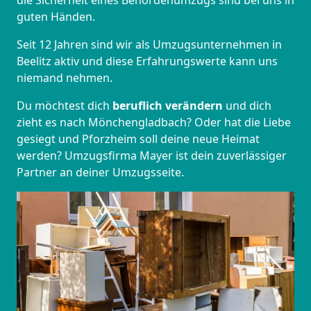
die Sicherheit eines Behördenumzugs sind bei uns in
guten Händen.
Seit 12 Jahren sind wir als Umzugsunternehmen in
Beelitz aktiv und diese Erfahrungswerte kann uns
niemand nehmen.
Du möchtest dich
beruflich verändern
und dich
zieht es nach Mönchen­gladbach? Oder hat die Liebe
gesiegt und Pforzheim soll deine neue Heimat
werden? Umzugsfirma Mayer ist dein zuverlässiger
Partner an deiner Umzugsseite.