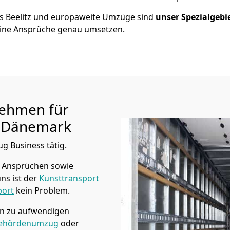
us
Beelitz
und europaweite Umzüge sind
unser Spezialgebi
ine Ansprüche genau umsetzen.
ehmen für
 Dänemark
ug Business tätig.
 Ansprüchen sowie
ns ist der
Kunsttransport
port
kein Problem.
in zu aufwendigen
ehördenumzug
oder