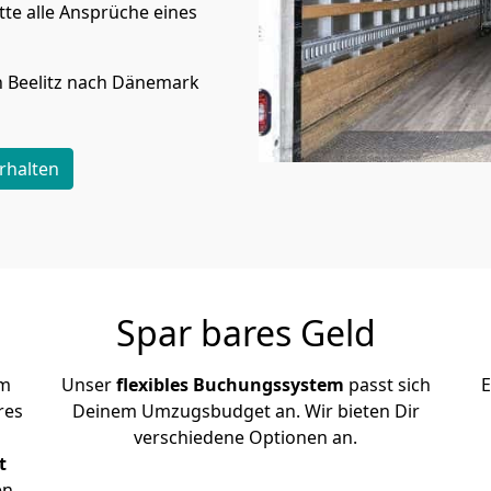
te alle Ansprüche eines
n
Beelitz
nach Dänemark
rhalten
Spar bares Geld
em
Unser
flexibles Buchungssystem
passt sich
E
res
Deinem Umzugsbudget an. Wir bieten Dir
verschiedene Optionen an.
t
en