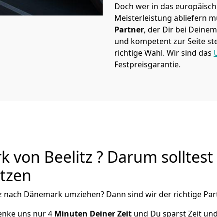
Doch wer in das europäische
Meisterleistung abliefern 
Partner
, der Dir bei Dein
und kompetent zur Seite ste
richtige Wahl. Wir sind das
Festpreisgarantie.
von Beelitz ? Darum solltest
utzen
z
nach Dänemark
umziehen? Dann sind wir der richtige Part
henke uns nur
4
Minuten Deiner Zeit
und Du sparst Zeit u