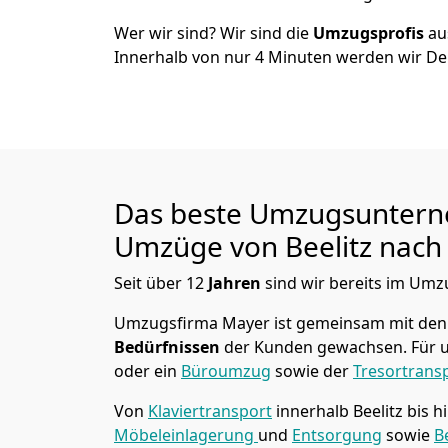
Wer wir sind? Wir sind die
Umzugsprofis
a
Innerhalb von nur
4
Minuten werden wir De
Das beste Umzugsuntern
Umzüge von
Beelitz
nach
Seit über
12
Jahren
sind wir bereits im Umz
Umzugsfirma Mayer
ist gemeinsam mit den
Bedürfnissen
der Kunden gewachsen. Für u
oder ein
Büroumzug
sowie der
Tresortrans
Von
Klaviertransport
innerhalb
Beelitz
bis h
Möbeleinlagerung
und
Entsorgung
sowie
B