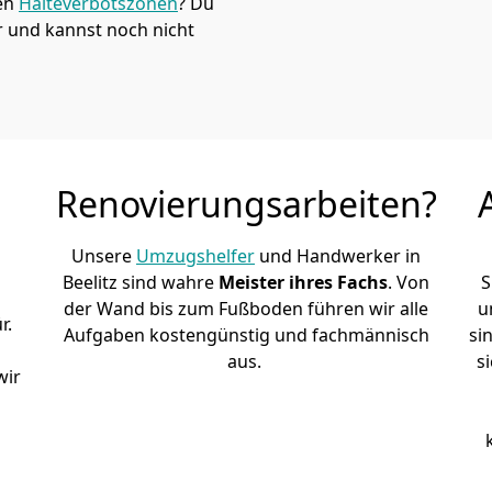
den
Halteverbotszonen
? Du
r und kannst noch nicht
Renovierungsarbeiten?
Unsere
Umzugshelfer
und Handwerker in
Beelitz sind wahre
Meister ihres Fachs
. Von
S
der Wand bis zum Fußboden führen wir alle
u
r.
Aufgaben kostengünstig und fachmännisch
si
aus.
s
wir