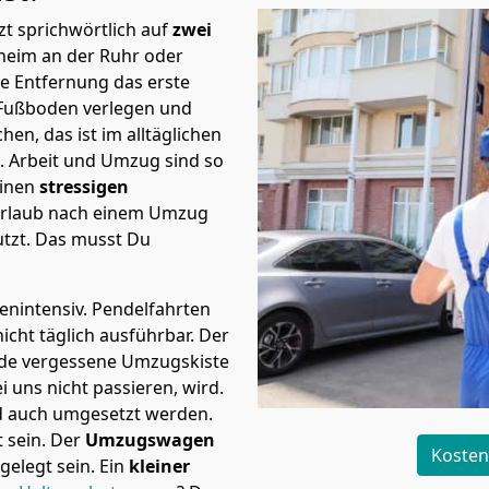
t sprichwörtlich auf
zwei
lheim an der Ruhr oder
e Entfernung das erste
Fußboden verlegen und
n, das ist im alltäglichen
t.
Arbeit und Umzug sind so
einen
stressigen
 Urlaub nach einem Umzug
tzt. Das musst Du
tenintensiv. Pendelfahrten
icht täglich ausführbar.
Der
Jede vergessene Umzugskiste
i uns nicht passieren, wird.
d auch umgesetzt werden.
 sein. Der
Umzugswagen
Kosten
elegt sein. Ein
kleiner