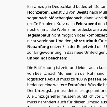
Ein Umzug in Deutschland bedeutet, Du tanz
Hochzeiten
. Ziehst Du von Beelitz nach Mü
sogar nach Mönchen­gladbach, dann wird di
große Problem.
Kurz nach
Feierabend
den 
noch einmal die Wohnzimmerdecke anstreiche
Tagesablauf
nicht möglich oder komplizier
nicht vereinbar. Und den
Jahresurlaub
für 
Neuanfang
nutzen? In der Regel wird der
zur Eingewöhnung in das neue Umfeld genu
unbedingt beachten
:
Die Entfernung ist zeit- und leider auch kos
von Beelitz nach Mülheim an der Ruhr sind n
logistische Ablauf muss zu
100 % passen
. 
bedeutet eine weitere Extrafahrt. Was die be
Der Umzugstag muss detailliert geplant un
Alle Umzugshelfer müssen pünktlich vor Ort
muss garantiert auch für diesen Umzug ausg