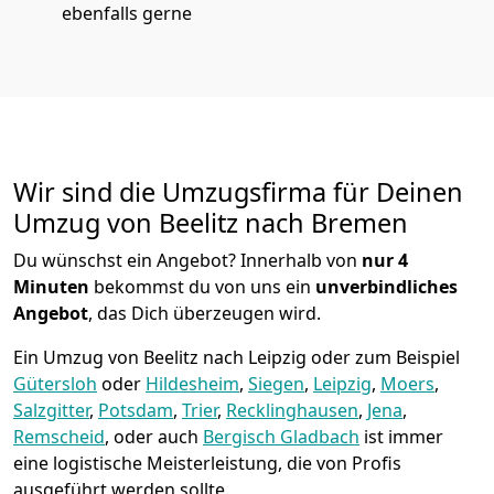
ebenfalls gerne
Wir sind die Umzugsfirma für Deinen
Umzug von Beelitz nach Bremen
Du wünschst ein Angebot? Innerhalb von
nur 4
Minuten
bekommst du von uns ein
unverbindliches
Angebot
, das Dich überzeugen wird.
Ein Umzug von Beelitz nach Leipzig oder zum Beispiel
Gütersloh
oder
Hildesheim
,
Siegen
,
Leipzig
,
Moers
,
Salzgitter
,
Potsdam
,
Trier
,
Recklinghausen
,
Jena
,
Remscheid
, oder auch
Bergisch Gladbach
ist immer
eine logistische Meisterleistung, die von Profis
ausgeführt werden sollte.